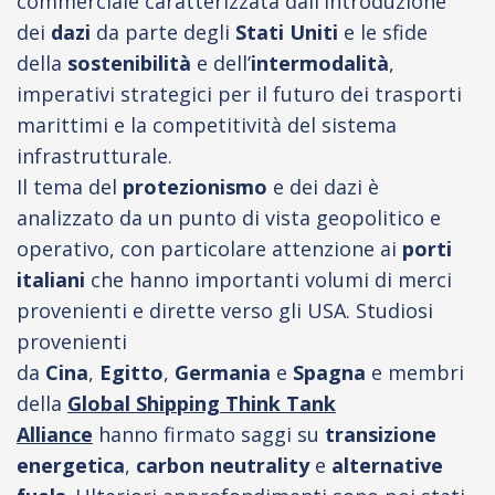
commerciale caratterizzata dall'introduzione
dei
dazi
da parte degli
Stati Uniti
e le sfide
della
sostenibilità
e dell’
intermodalità
,
imperativi strategici per il futuro dei trasporti
marittimi e la competitività del sistema
infrastrutturale.
Il tema del
protezionismo
e dei dazi è
analizzato da un punto di vista geopolitico e
operativo, con particolare attenzione ai
porti
italiani
che hanno importanti volumi di merci
provenienti e dirette verso gli USA. Studiosi
provenienti
da
Cina
,
Egitto
,
Germania
e
Spagna
e
membri
della
Global Shipping Think Tank
Alliance
hanno firmato saggi su
transizione
energetica
,
carbon neutrality
e
alternative