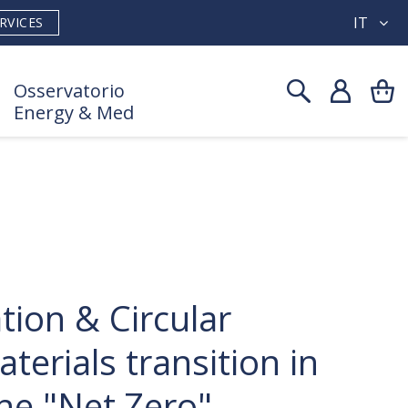
IT
RVICES
Osservatorio
Energy & Med
ion & Circular
erials transition in
he "Net Zero"