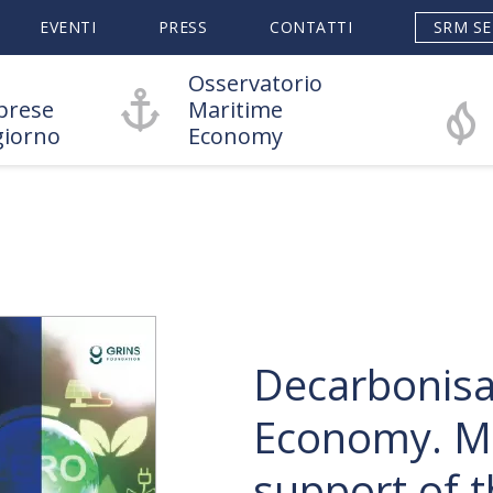
EVENTI
PRESS
CONTATTI
SRM SE
Osservatorio
prese
Maritime
giorno
Economy
Decarbonisat
Economy. Mat
support of t