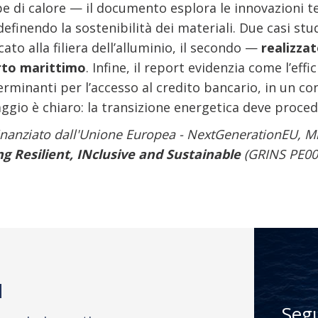
pe di calore — il documento esplora le innovazioni t
definendo la sostenibilità dei materiali. Due casi stud
ato alla filiera dell’alluminio, il secondo —
realizza
orto marittimo
. Infine, il report evidenzia come l’effi
rminanti per l’accesso al credito bancario, in un co
aggio è chiaro: la transizione energetica deve proced
finanziato dall'Unione Europea - NextGenerationEU, M
 Resilient, INclusive and Sustainable
(GRINS PE00
M
Seg