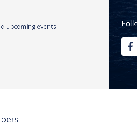
Fol
and upcoming events
bers