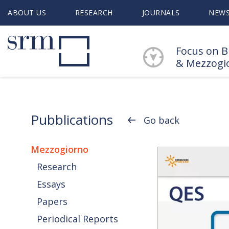
ABOUT US
RESEARCH
JOURNALS
NEW
Focus on B
& Mezzogi
Pubblications
Go back
Mezzogiorno
Research
Essays
Papers
Periodical Reports