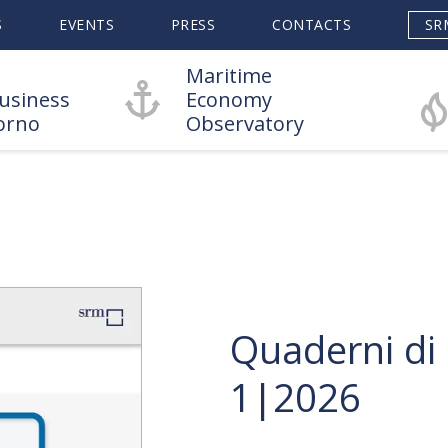
S
EVENTS
PRESS
CONTACTS
SR
Maritime
usiness
Economy
orno
Observatory
Quaderni di
1|2026