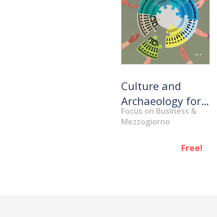
Culture and
Archaeology for
Focus on Business &
a Quality
Mezzogiorno
Sustainable
Tourism. The
Free!
social and
economic value
of volunteering