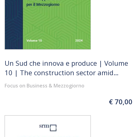
Un Sud che innova e produce | Volume
10 | The construction sector amid
innovation, sustainability and growth
Focus on Business & Mezzogiorno
prospects. Challenges and
opportunities for the Mezzogiorno
€ 70,00