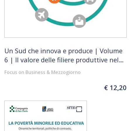
Un Sud che innova e produce | Volume
6 | Il valore delle filiere produttive nel
nuovo contesto competitivo e
Focus on Business & Mezzogiorno
innovativo, tra Industria 4.0 e Circular
Economy
€ 12,20