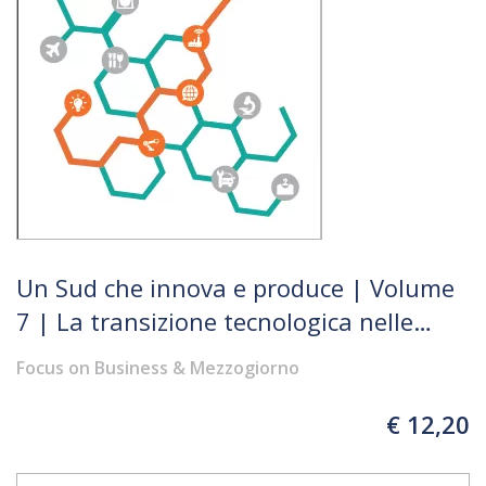
Un Sud che innova e produce | Volume
7 | La transizione tecnologica nelle
filiere produttive: sostenibilità e
Focus on Business & Mezzogiorno
innovazione come chiave di sviluppo
€ 12,20