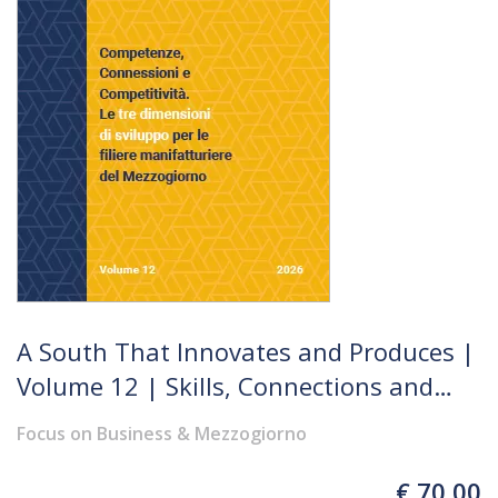
A South That Innovates and Produces |
Volume 12 | Skills, Connections and
Competitiveness. The Three
Focus on Business & Mezzogiorno
Development Dimensions for Southern
Italy’s Manufacturing Supply Chains.
€ 70,00