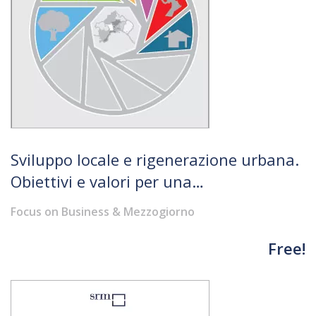
Sviluppo locale e rigenerazione urbana.
Obiettivi e valori per una
riqualificazione sostenibile della città di
Focus on Business & Mezzogiorno
Napoli
Free!