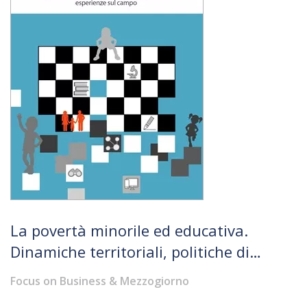
La povertà minorile ed educativa.
Dinamiche territoriali, politiche di
contrasto, esperienze sul campo
Focus on Business & Mezzogiorno