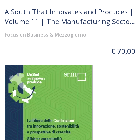
A South That Innovates and Produces |
Volume 11 | The Manufacturing Sector
of Southern Italy in the Current
Focus on Business & Mezzogiorno
Geoeconomic Context.
Interdependencies and Competitiveness
€ 70,00