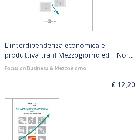
L’interdipendenza economica e
produttiva tra il Mezzogiorno ed il Nord
Italia. Un Paese più unito di quanto
Focus on Business & Mezzogiorno
sembri
€ 12,20