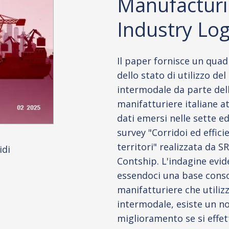
Manufactur
Industry Log
Il paper fornisce un quad
dello stato di utilizzo de
intermodale da parte del
manifatturiere italiane at
dati emersi nelle sette ed
survey "Corridoi ed effici
territori" realizzata da S
idi
Contship. L'indagine evid
essendoci una base conso
manifatturiere che utiliz
intermodale, esiste un no
miglioramento se si effe