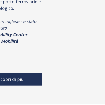
e porto-ferroviarie e
logico.
in inglese - è stato
buto
bility Center
 Mobilità
copri di più