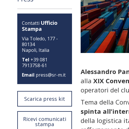
Ufficio
Contatti
Stampa
Via Toledo, 177 -
80134
Napoli, Italia
Tel
+39 081
7913758-61
Alessandro Pa
Email
press@sr-m.it
alla
XIX Conven
operatori del cl
Scarica press kit
Tema della Con
spinta all’inte
Ricevi comunicati
della logistica 
stampa