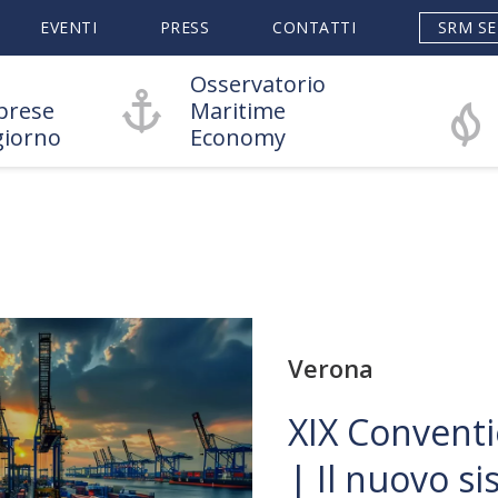
EVENTI
PRESS
CONTATTI
SRM SE
Osservatorio
prese
Maritime
giorno
Economy
Verona
XIX Conventi
| Il nuovo s