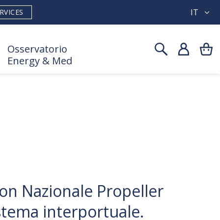
IT
RVICES
Osservatorio
Energy & Med
on Nazionale Propeller
istema interportuale.