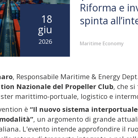
Riforma e in
18
spinta all’in
giu
2026
Maritime Economy
naro
, Responsabile Maritime & Energy Dept.
tion Nazionale del Propeller Club
, che si
uster marittimo-portuale, logistico e interm
vention è
“Il nuovo sistema interportual
rmodalità”
, un argomento di grande attualit
italiana. L'evento intende approfondire il ru