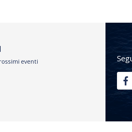
M
Seg
rossimi eventi