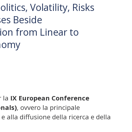
litics, Volatility, Risks
es Beside
on from Linear to
onomy
r la
IX European Conference
nals)
, ovvero
la principale
 alla diffusione della ricerca e della