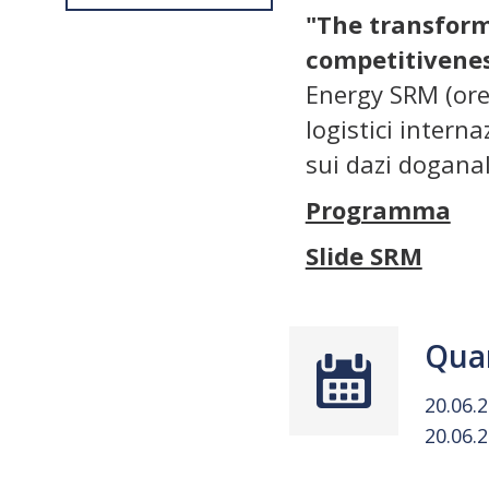
"The transform
competitivenes
Energy SRM (ore
logistici interna
sui dazi doganal
Programma
Slide SRM
Qua
20.06.
20.06.