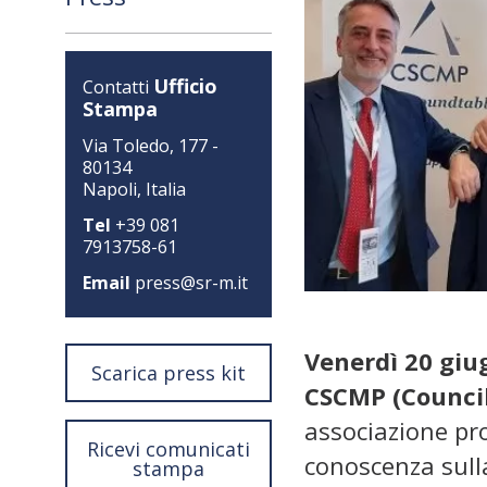
Ufficio
Contatti
Stampa
Via Toledo, 177 -
80134
Napoli, Italia
Tel
+39 081
7913758-61
Email
press@sr-m.it
Venerdì 20 gi
Scarica press kit
CSCMP (Council
associazione pro
Ricevi comunicati
conoscenza sulla
stampa