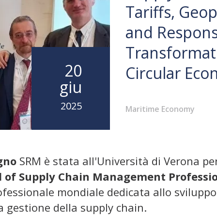
Tariffs, Geopo
and Respons
Transformati
20
Circular Ec
giu
2025
Maritime Economy
ugno
SRM è stata all'Università di Verona pe
 of Supply Chain Management Professio
fessionale mondiale dedicata allo sviluppo e
 gestione della supply chain.