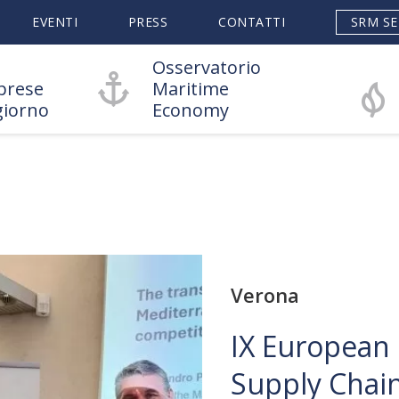
EVENTI
PRESS
CONTATTI
SRM SE
Osservatorio
prese
Maritime
giorno
Economy
Verona
IX European
Supply Chain