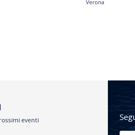
Verona
M
Seg
rossimi eventi