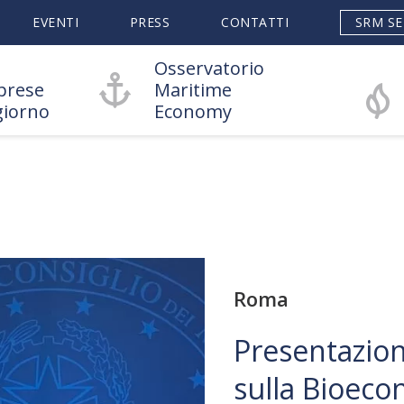
EVENTI
PRESS
CONTATTI
SRM SE
Osservatorio
prese
Maritime
giorno
Economy
Roma
Presentazion
sulla Bioeco