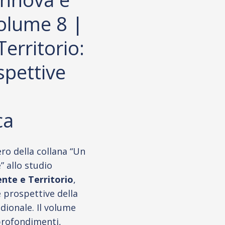
olume 8 |
erritorio:
spettive
ca
ro della collana “Un
 allo studio
nte e Territorio
,
e prospettive della
dionale. Il volume
profondimenti,