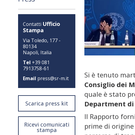
Ufficio
Contatti
Stampa
Via Toledo, 177 -
80134
Napoli, Italia
Tel
+39 081
7913758-61
Si è tenuto mar
Email
press@sr-m.it
Consiglio dei M
quale è stato pr
Department di 
Scarica press kit
Il Rapporto forn
Ricevi comunicati
prime di origine 
stampa