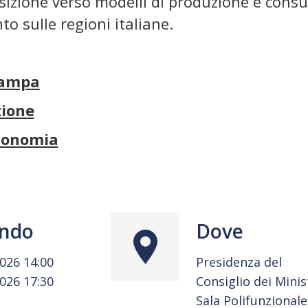
sizione verso modelli di produzione e consu
o sulle regioni italiane.
tampa
zione
conomia
ndo
Dove
2026 14:00
Presidenza del
2026 17:30
Consiglio dei Minist
Sala Polifunzionale