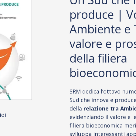
produce | V
Ambiente e T
valore e pro
della filiera
bioeconomi
SRM dedica l’ottavo nume
Sud che innova e produce”
della
relazione tra Ambie
idi
evidenziando il valore e l
filiera bioeconomica meri
sviluppa interessanti ap