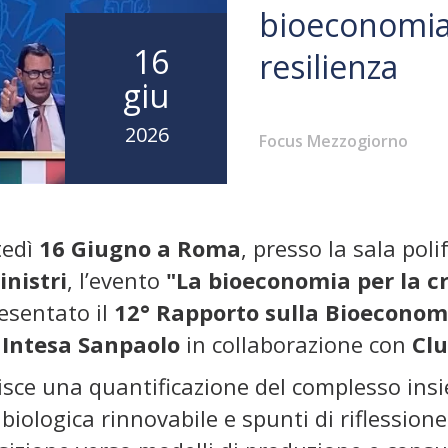
bioeconomia p
16
resilienza
giu
2026
Focus Mezzogiorno
tedì
16 Giugno a Roma
, presso la sala pol
inistri
, l’evento
"La bioeconomia per la cr
esentato il
12° Rapporto sulla Bioeconom
Intesa Sanpaolo
in collaborazione con
Clu
isce una quantificazione del complesso insi
biologica rinnovabile e spunti di riflessione 