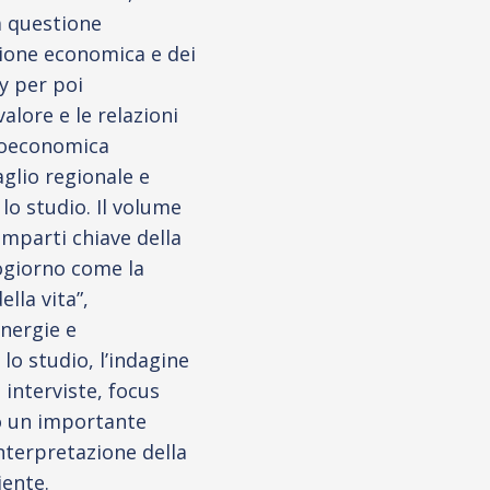
la questione
ione economica e dei
cy per poi
valore e le relazioni
bioeconomica
glio regionale e
 lo studio. Il volume
omparti chiave della
ogiorno come la
lla vita”,
energie e
lo studio, l’indagine
interviste, focus
o un importante
interpretazione della
iente.