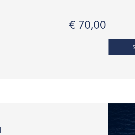
€ 70,00
S
M