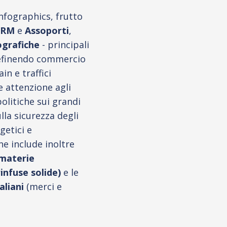
nfographics, frutto
SRM
e
Assoporti
,
ografiche
- principali
efinendo commercio
in e traffici
e attenzione agli
politiche sui grandi
lla sicurezza degli
etici e
ne include inoltre
 materie
rinfuse solide)
e le
aliani
(merci e