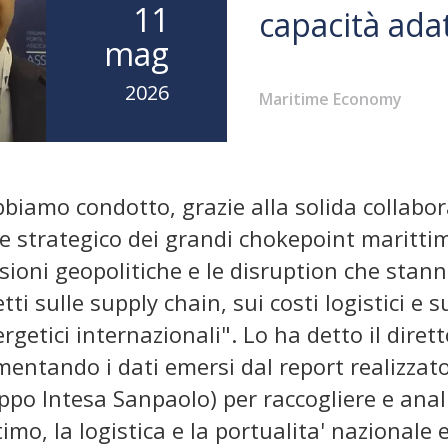
11
capacità ad
mag
2026
Maritime Economy
bbiamo condotto, grazie alla solida collabo
re strategico dei grandi chokepoint maritt
sioni geopolitiche e le disruption che sta
ti sulle supply chain, sui costi logistici e su
rgetici internazionali". Lo ha detto il dir
ntando i dati emersi dal report realizzato
ppo Intesa Sanpaolo) per raccogliere e analiz
imo, la logistica e la portualita' nazionale 