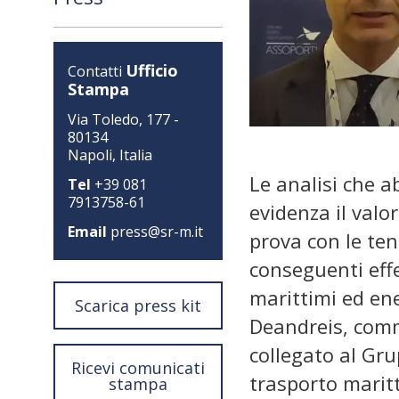
Ufficio
Contatti
Stampa
Via Toledo, 177 -
80134
Napoli, Italia
Le analisi che a
Tel
+39 081
7913758-61
evidenza il valo
Email
press@sr-m.it
prova con le ten
conseguenti effet
marittimi ed ene
Scarica press kit
Deandreis, comme
collegato al Gru
Ricevi comunicati
trasporto maritt
stampa