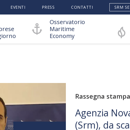
EVENTI
PRESS
CONTATTI
SRM SE
Osservatorio
prese
Maritime
giorno
Economy
Rassegna stamp
Agenzia Nova
(Srm), da sca