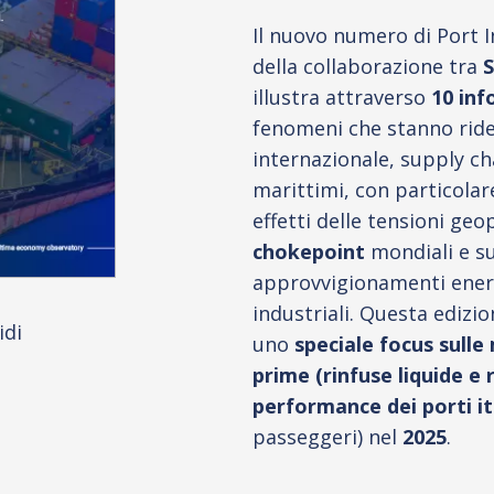
Il nuovo numero di Port I
della collaborazione tra
illustra attraverso
10 inf
fenomeni che stanno rid
internazionale, supply cha
marittimi, con particolar
effetti delle tensioni geo
chokepoint
mondiali e su
approvvigionamenti energ
industriali. Questa edizio
idi
uno
speciale focus sulle
prime
(rinfuse liquide e 
performance dei porti it
passeggeri) nel
2025
.