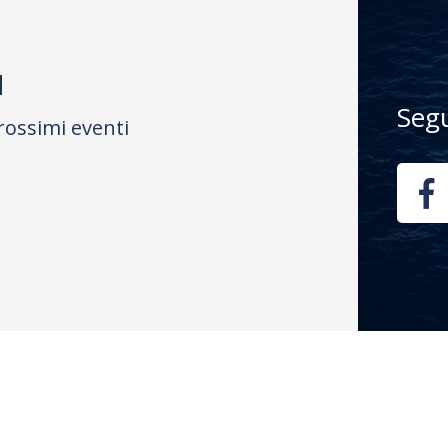
M
Seg
rossimi eventi