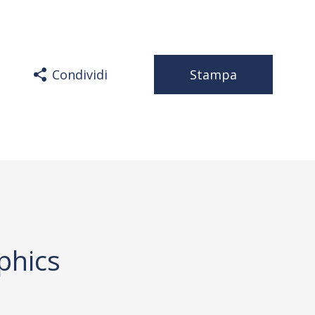
Condividi
Stampa
phics