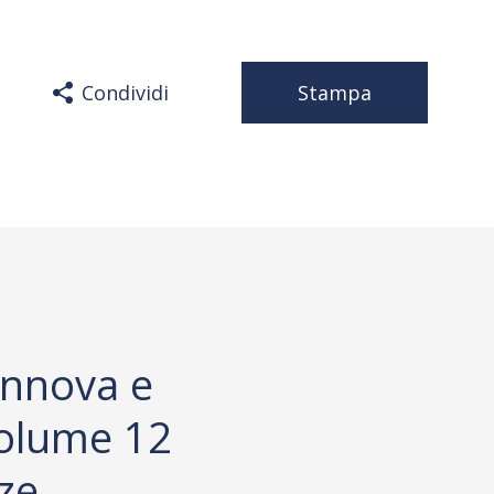
Condividi
Stampa
innova e
olume 12
ze,