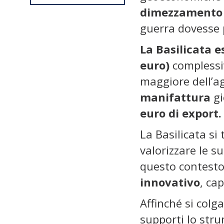
dimezzamento
guerra dovesse 
La Basilicata e
euro)
complessi
maggiore dell’ag
manifattura
gi
euro di export.
La Basilicata si
valorizzare le s
questo contesto
innovativo
, ca
Affinché si colg
supporti lo stru