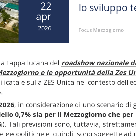
22
lo sviluppo t
apr
2026
Focus Mezzogiorno
lla tappa lucana del
roadshow nazionale di
Mezzogiorno e le opportunità della Zes U
silicata e sulla ZES Unica nel contesto dell
.
 2026
, in considerazione di uno scenario di
dello 0,7% sia per il Mezzogiorno che per 
). Tali previsioni sono, tuttavia, strettam
 geopolitiche e, quindi, sono soggette ad