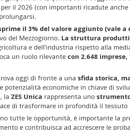
per il 2026 (con importanti ricadute anche p
prolungarsi.
sprime il 3% del valore aggiunto (vale a d
vo del Mezzogiorno.
La struttura produtt
ricoltura e dell’industria rispetto alla med
oca un ruolo rilevante
con 2.648 imprese, 
 trova oggi di fronte a una
sfida storica, 
ue potenzialità economiche in chiave di svil
, la
ZES Unica
rappresenta uno
strumento 
pace di trasformare in profondità il tessuto
ano tutte le opportunità, è importante la p
mento e contribuisca ad accrescere le probab