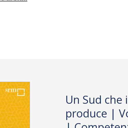
Un Sud che 
produce | V
| Competen