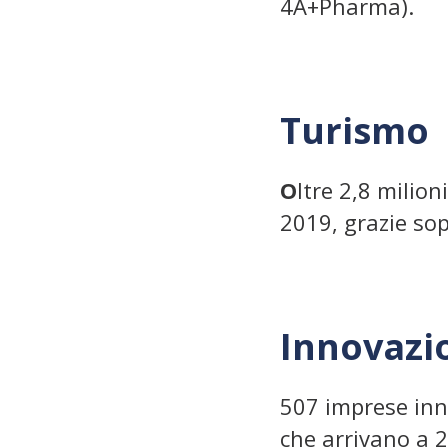
4A+Pharma).
Turismo
O
ltre 2,8 milio
2019, grazie so
Innovazi
507 imprese inno
che arrivano a 2