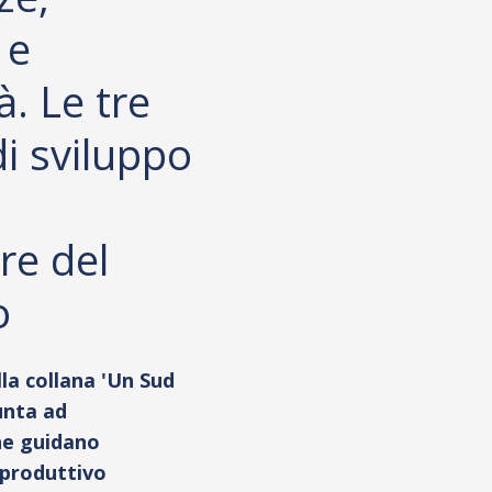
 e
à. Le tre
i sviluppo
re del
o
la collana 'Un Sud
unta ad
he guidano
 produttivo