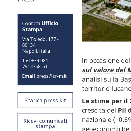
Ufficio
Contatti
Stampa
Via Toledo, 177 -
80134
Napoli, Italia
In occasione de
Tel
+39 081
7913758-61
sul valore del 
Email
press@sr-m.it
analisi sulla Ba
territorio lucano
Le
stime per il
Scarica press kit
crescita del
Pil 
nazionale (+0,6%
Ricevi comunicati
stampa
geoeconomiche e