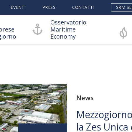
EVENTI
PRESS
CONTATTI
SRM SE
Osservatorio
prese
Maritime
giorno
Economy
News
Mezzogiorno e
la Zes Unica