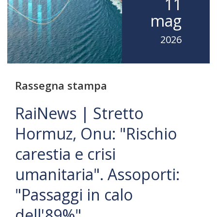
11
mag
2026
Rassegna stampa
RaiNews | Stretto
Hormuz, Onu: "Rischio
carestia e crisi
umanitaria". Assoporti:
"Passaggi in calo
dell'89%"