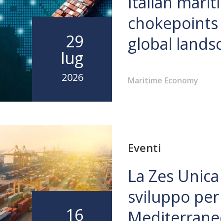
Italian mari
chokepoints 
29
global lands
lug
2026
Maritime Economy
Eventi
La Zes Unica
sviluppo per 
16
Mediterrane