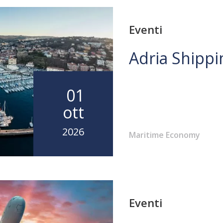
Eventi
Adria Shipp
01
ott
2026
Maritime Economy
Eventi