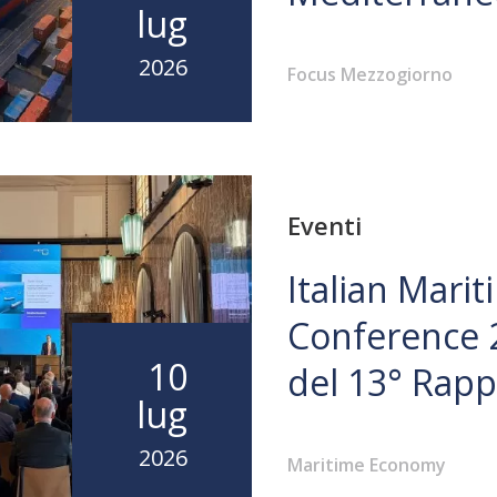
lug
2026
Focus Mezzogiorno
Eventi
Italian Mari
Conference 
10
del 13° Rap
lug
2026
Maritime Economy