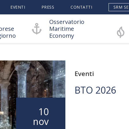
EVENTI
PRESS
CONTATTI
SRM SE
Osservatorio
prese
Maritime
giorno
Economy
Eventi
BTO 2026
10
nov