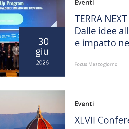
Eventi
TERRA NEXT
Dalle idee al
30
e impatto ne
giu
2026
Focus Mezzogiorno
Eventi
XLVII Confer