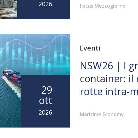
2026
Focus Mezzogiorno
Eventi
NSW26 | I gr
container: il
29
rotte intra-
ott
2026
Maritime Economy