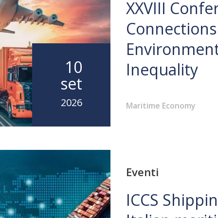
XXVIII Confe
Connections 
Environment
10
Inequality
set
2026
Maritime Economy
Eventi
ICCS Shippi