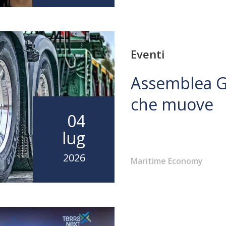
Eventi
Assemblea Ge
che muove
04
lug
2026
Maritime Economy