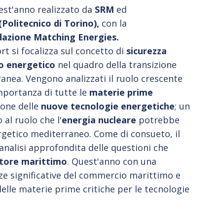
uest'anno realizzato da
SRM
ed
olitecnico di Torino),
con la
azione Matching Energies.
rt si focalizza sul concetto di
sicurezza
o energetico
nel quadro della transizione
anea. Vengono analizzati il ruolo crescente
importanza di tutte le
materie prime
ione delle
nuove tecnologie energetiche
; un
 al ruolo che l'
energia nucleare
potrebbe
rgetico mediterraneo. Come di consueto, il
analisi approfondita delle questioni che
tore marittimo
. Quest'anno con una
e significative del commercio marittimo e
elle materie prime critiche per le tecnologie
.