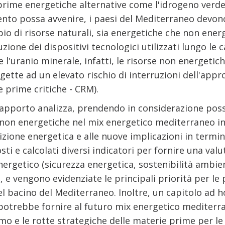
rime energetiche alternative come l'idrogeno verde, 
ento possa avvenire, i paesi del Mediterraneo devo
io di risorse naturali, sia energetiche che non ener
zione dei dispositivi tecnologici utilizzati lungo le
 e l'uranio minerale, infatti, le risorse non energe
ette ad un elevato rischio di interruzioni dell'ap
 prime critiche - CRM).
rapporto analizza, prendendo in considerazione possibi
 non energetiche nel mix energetico mediterraneo in 
izione energetica e alle nuove implicazioni in termini
ti e calcolati diversi indicatori per fornire una valu
ergetico (sicurezza energetica, sostenibilità ambien
, e vengono evidenziate le principali priorità per le 
l bacino del Mediterraneo. Inoltre, un capitolo ad h
 potrebbe fornire al futuro mix energetico mediterra
o e le rotte strategiche delle materie prime per le 