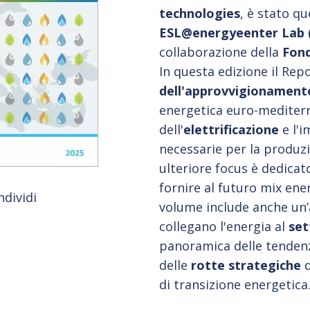
technologies
, è stato q
ESL@energyeenter Lab (P
collaborazione della
Fond
In questa edizione il Repo
dell'approvvigionament
energetica euro-mediterr
dell'
elettrificazione
e l'
necessarie per la produz
ulteriore focus è dedicato
fornire al futuro mix ene
ndividi
volume include anche un’
collegano l'energia al
set
panoramica delle tendenz
delle
rotte strategiche
d
di transizione energetica