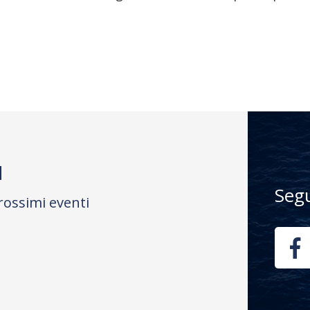
M
Seg
rossimi eventi