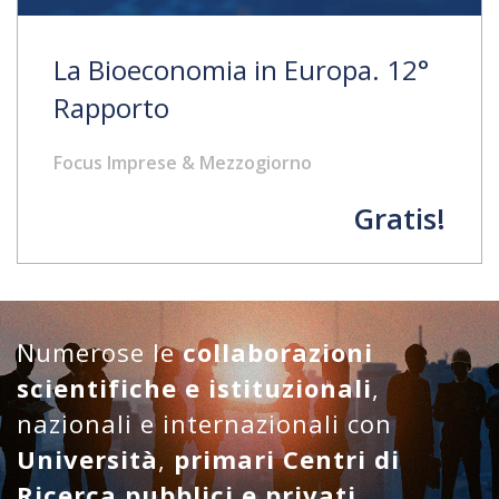
La Bioeconomia in Europa. 12°
Rapporto
Focus Imprese & Mezzogiorno
Gratis!
Numerose le
collaborazioni
scientifiche e istituzionali
,
nazionali e internazionali con
Università
,
primari Centri di
Ricerca pubblici e privati
,