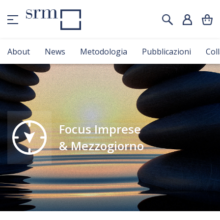
About
News
Metodologia
Pubblicazioni
Col
Focus Imprese
& Mezzogiorno