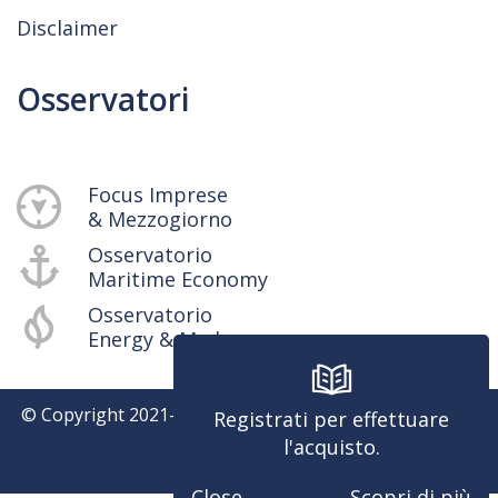
Disclaimer
Osservatori
Focus Imprese
& Mezzogiorno
Osservatorio
Maritime Economy
Osservatorio
Energy & Med
© Copyright 2021-
2026
SRM - Centro Studi e Ricerche -
Registrati per effettuare
P.iva 04514401217
l'acquisto.
Powered by
Close
Scopri di più