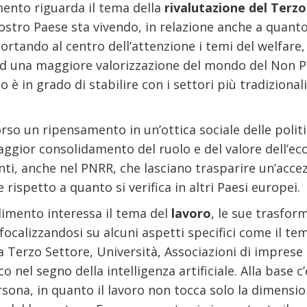
nto riguarda il tema della
rivalutazione del Terz
ostro Paese sta vivendo, in relazione anche a quanto 
rtando al centro dell’attenzione i temi del welfare,
ad una maggiore valorizzazione del mondo del Non Pro
o è in grado di stabilire con i settori più tradizion
rso un ripensamento in un’ottica sociale delle politic
aggior consolidamento del ruolo e del valore dell’ec
i, anche nel PNRR, che lasciano trasparire un’accez
 rispetto a quanto si verifica in altri Paesi europei.
mento interessa il tema del
lavoro
, le sue trasfor
 focalizzandosi su alcuni aspetti specifici come il tem
a Terzo Settore, Università, Associazioni di impres
 nel segno della intelligenza artificiale. Alla base c
sona, in quanto il lavoro non tocca solo la dimensi