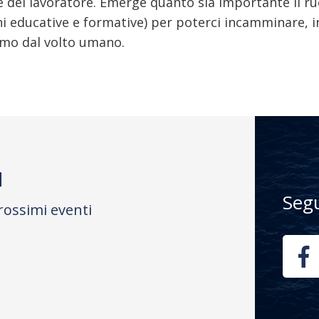
e del lavoratore. Emerge quanto sia importante il ruo
oni educative e formative) per poterci incamminare,
smo dal volto umano.
M
Seg
rossimi eventi