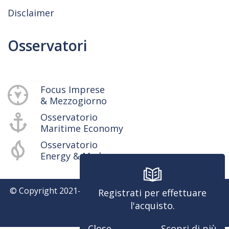
Disclaimer
Osservatori
Focus Imprese
& Mezzogiorno
Osservatorio
Maritime Economy
Osservatorio
Energy & Med
© Copyright 2021-
2026
SRM - Centro Studi e Ricerche -
Registrati per effettuare
P.iva 04514401217
l'acquisto.
Powered by
Close
Scopri di più