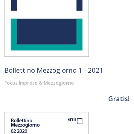
Bollettino Mezzogiorno 1 - 2021
Focus Imprese & Mezzogiorno
Gratis!