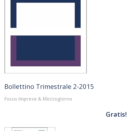
Bollettino Trimestrale 2-2015
Focus Imprese & Mezzogiorno
Gratis!