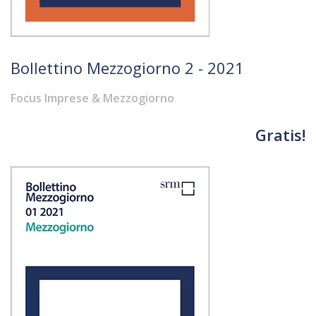
Bollettino Mezzogiorno 2 - 2021
Focus Imprese & Mezzogiorno
Gratis!