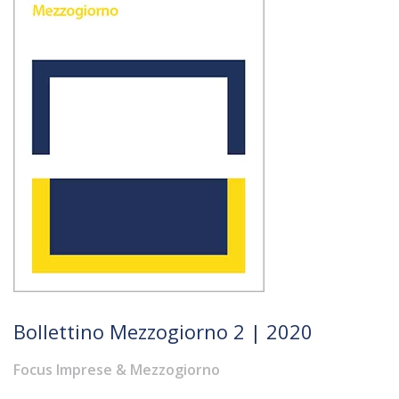
Bollettino Mezzogiorno 2 | 2020
Focus Imprese & Mezzogiorno