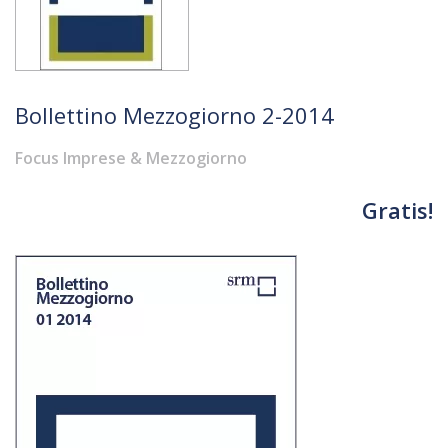
Bollettino Mezzogiorno 2-2014
Focus Imprese & Mezzogiorno
Gratis!