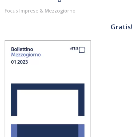
Focus Imprese & Mezzogiorno
Gratis!