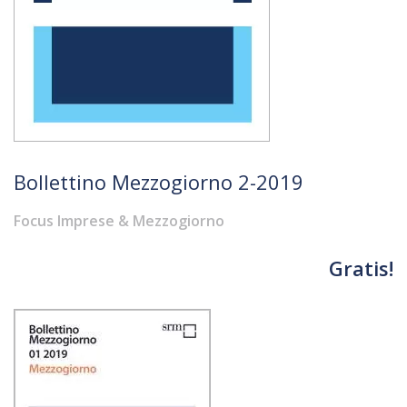
Bollettino Mezzogiorno 2-2019
Focus Imprese & Mezzogiorno
Gratis!