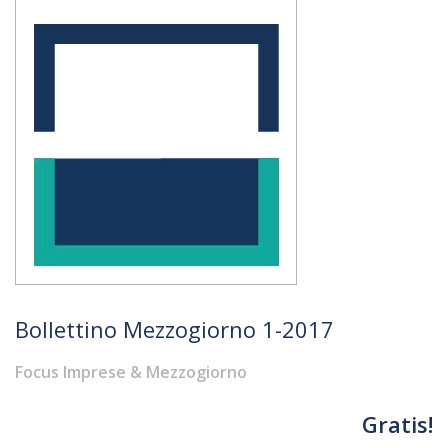
Bollettino Mezzogiorno 1-2017
Focus Imprese & Mezzogiorno
Gratis!